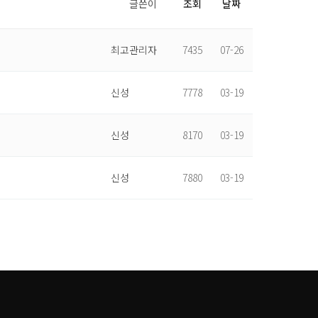
글쓴이
조회
날짜
최고관리자
7435
07-26
신성
7778
03-19
신성
8170
03-19
신성
7880
03-19