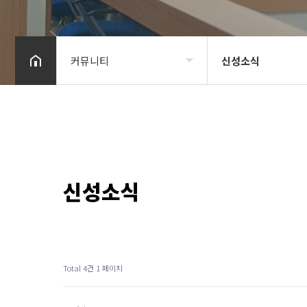
커뮤니티
신성소식
법인소개
신성소식
변호사소개
자료실
업무분야
신성소식
커뮤니티
Total 4건
1 페이지