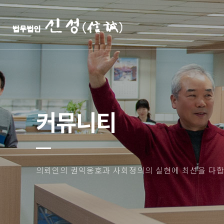
커뮤니티
의뢰인의 권익옹호과 사회정의의 실현에 최선을 다합