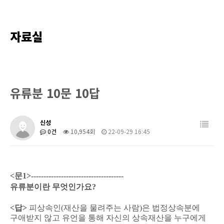
업무분야
자료실
커뮤니티
유류분 10문 10답
신성
0건
10,954회
22-09-29 16:45
<
문
1>-------------------------------------
유류분이란 무엇인가요
?
<
답
>
피상속인
(
재산을 물려주는 사람
)
은 법정상속분에
구애받지 않고 유언을 통해 자신의 상속재산을 누구에게