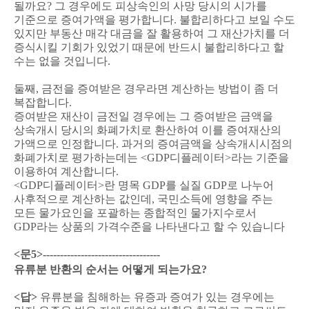
될까요
?
그 경우에도 피상속인의 사망 당시의 시가를
기준으로 증여가액을 평가합니다
.
불합리하다고 보일 수도
있지만 부동산 매각 대금을 잘 활용하여 그 재산가치를 더
증식시킬 기회가 있었기 때문에 반드시 불합리하다고 할
수는 없을 것입니다
.
둘째
,
금전을 증여받은 경우라면 계산하는 방법이 좀 더
복잡합니다
.
증여받은 재산이 금전일 경우에는 그 증여받은 금액을
상속개시 당시의 화폐가치로 환산하여 이를 증여재산의
가액으로 인정합니다
.
과거의 증여금액을 상속개시시점의
화폐가치로 평가하는데는
<GDP
디플레이터
>
라는 기준을
이용하여 계산합니다
.
<GDP
디플레이터
>
란 명목
GDP
를 실질
GDP
로 나누어
사후적으로 계산하는 값인데
,
국민소득에 영향을 주는
모든 물가요인을 포괄하는 종합적인 물가지수로서
GDP
라는 상품의 가격수준을 나타낸다고 할 수 있습니다
<
문
5>----------------------------------
유류분 반환의 순서는 어떻게 되는가요
?
<
답
>
유류분을 침해하는 유증과 증여가 있는 경우에는