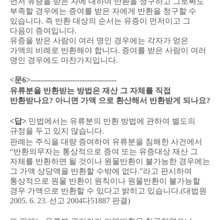
먼저 유증을 받은 자에 대하여 반환을 청구하고 그로써도
부족할 경우에는 증여를 받은 자에게 반환을 청구할 수
있습니다
.
즉 반환 대상의 순서는 유증이 먼저이고 그
다음이 증여입니다
.
유증을 받은 사람이 여러 명인 경우에는 각자가 얻은
가액의 비례로 반환해야 합니다
.
증여를 받은 사람이 여러
명인 경우에도 마찬가지입니다
.
<
문
6>-----------------------------------
유류분을 반환받는 방법은 재산 그 자체를 직접
반환받나요
?
아니면 가액 으로 환산해서 반환받게 되나요
?
<
답
>
민법에서는 유류분의 반환 방법에 관하여 별도의
규정을 두고 있지 않습니다
.
판례는 주식을 대량 증여하여 유류분을 침해한 사건에서
“
반환의무자는 통상적으로 증여 또는 유증대상 재산 그
자체를 반환하면 될 것이나 원물반환이 불가능한 경우에는
그 가액 상당액을 반환할 수밖에 없다
.”
라고 판시하여
통상적으로 원물 반환이 원칙이나 원물반환이 불가능할
경우 가액으로 반환할 수 있다고 밝히고 있습니다
.(
대법원
2005. 6. 23.
선고
2004
다
51887
판결
)