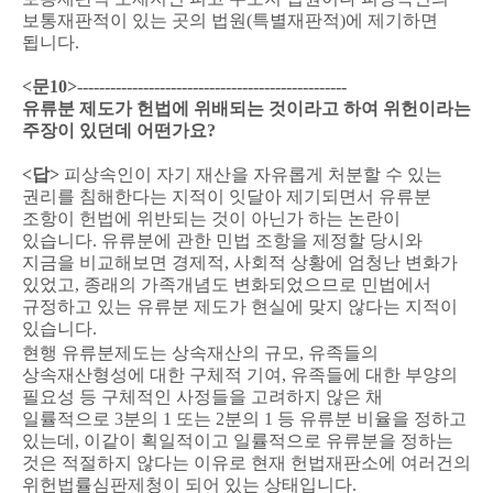
보통재판적이 있는 곳의 법원
(
특별재판적
)
에 제기하면
됩니다
.
<
문
10>-------------------------------------------------
유류분 제도가 헌법에 위배되는 것이라고 하여 위헌이라는
주장이 있던데 어떤가요
?
<
답
>
피상속인이 자기 재산을 자유롭게 처분할 수 있는
권리를 침해한다는 지적이 잇달아 제기되면서 유류분
조항이 헌법에 위반되는 것이 아닌가 하는 논란이
있습니다
.
유류분에 관한 민법 조항을 제정할 당시와
지금을 비교해보면 경제적
,
사회적 상황에 엄청난 변화가
있었고
,
종래의 가족개념도 변화되었으므로 민법에서
규정하고 있는 유류분 제도가 현실에 맞지 않다는 지적이
있습니다
.
현행 유류분제도는 상속재산의 규모
,
유족들의
상속재산형성에 대한 구체적 기여
,
유족들에 대한 부양의
필요성 등 구체적인 사정들을 고려하지 않은 채
일률적으로
3
분의
1
또는
2
분의
1
등 유류분 비율을 정하고
있는데
,
이같이 획일적이고 일률적으로 유류분을 정하는
것은 적절하지 않다는 이유로 현재 헌법재판소에 여러건의
위헌법률심판제청이 되어 있는 상태입니다
.