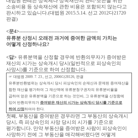
대법원 판례는 상속세나 상속재산의 관리
·
보존을 위한
소송비용 등 상속재산에 관한 비용은 포함되지 않는다고
판시하고 있습니다
.(
대법원
2015.5.14.
선고
2012
다
21720
판결
)
<
문
4>
---------------------------------------------------
유류분 산정시 오래전 과거에 증여한 금액의 가치는
어떻게 산정하나요
?
<
답
>
유류분액을 산정할 경우에 반환의무자가 증여받은
재산의 시가는 상속개시 당시
(
일반적으로 피상속인의
사망시
)
를 기준으로 하여 산정합니다
.
☞
대법원
2009. 7. 23.,
선고
, 2006
다
28126,
판결
유류분반환범위는 상속개시 당시 피상속인의 순재산과 문제된 증여재산을
합한 재산을 평가하여 그 재산액에 유류분청구권자의 유류분비율을
곱하여 얻은 유류분액을 기준으로 하는 것인바
,
그 유류분액을 산정함에
있어 반환의무자가
증여받은 재산의 시가는 상속개시 당시를 기준으로
하여 산정
하여야 한다
.
첫째
,
부동산을 증여받은 경우라면 그 부동산의 상속개시
당시
,
즉 피상속인의 사망 당시의 시가를 기준으로
평가합니다
.
만약 부동산을 증여받은 사람이 피상속인이
사망하기 전에 그 부동산을 매각해버렸다면 어떻게