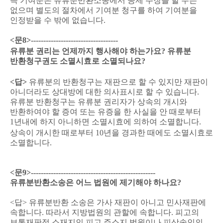
즉 기여분은 유류분반환소송에서 공제 주장을 할 수는
없으며 별도의 절차에서 기여분 청구를 하여 기여분을
인정받을 수 밖에 없습니다
.
<
문
8>-----------------------------------
유류분 권리는 언제까지 행사해야 하는가요
?
유류분
반환청구권도 소멸시효로 소멸되나요
?
<
답
>
유류분의 반환청구는 재판으로 할 수 있지만 재판이
아니더라도 상대방에 대한 의사표시로 할 수 있습니다
.
유류분 반환청구는 유류분 권리자가 상속의 개시와
반환하여야 할 증여 또는 유증을 한 사실을 안 때로부터
1
년내에 하지 아니하면 소멸시효에 의하여 소멸합니다
.
상속이 개시한 때로부터
10
년을 경과한 때에도 소멸시효로
소멸합니다
.
<
문
9>--------------------------------------------------
유류분반환소송은 어느 법원에 제기해야 하나요
?
<
답
>
유류분반환 소송은 가사 재판이 아니고 민사재판에
속합니다
.
따라서 지방법원의 관할에 속합니다
.
피고의
보통재판적 소재지인 피고 주소지 법원이나 피상속인의