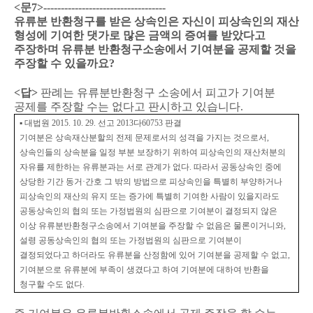
<
문
7>-----------------------------------
유류분 반환청구를 받은 상속인은 자신이 피상속인의 재산
형성에 기여한 댓가로 많은 금액의 증여를 받았다고
주장하며 유류분 반환청구소송에서 기여분을 공제할 것을
주장할 수 있을까요
?
<
답
>
판례는 유류분반환청구 소송에서 피고가 기여분
공제를 주장할 수는 없다고 판시하고 있습니다
.
▪
대법원
2015. 10. 29.
선고
2013
다
60753
판결
기여분은 상속재산분할의 전제 문제로서의 성격을 가지는 것으로서
,
상속인들의 상속분을 일정 부분 보장하기 위하여 피상속인의 재산처분의
자유를 제한하는 유류분과는 서로 관계가 없다
.
따라서 공동상속인 중에
상당한 기간 동거
·
간호 그 밖의 방법으로 피상속인을 특별히 부양하거나
피상속인의 재산의 유지 또는 증가에 특별히 기여한 사람이 있을지라도
공동상속인의 협의 또는 가정법원의 심판으로 기여분이 결정되지 않은
이상 유류분반환청구소송에서 기여분을 주장할 수 없음은 물론이거니와
,
설령 공동상속인의 협의 또는 가정법원의 심판으로 기여분이
결정되었다고 하더라도 유류분을 산정함에 있어 기여분을 공제할 수 없고
,
기여분으로 유류분에 부족이 생겼다고 하여 기여분에 대하여 반환을
청구할 수도 없다
.