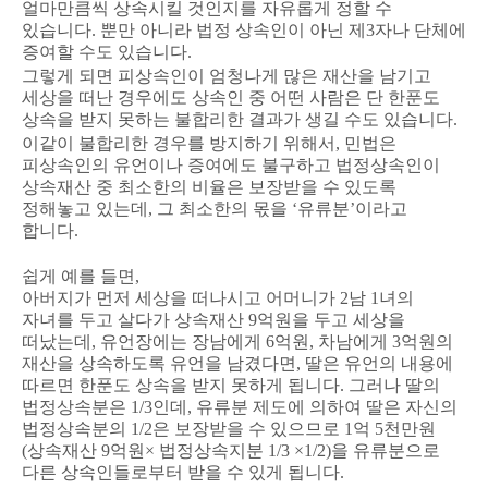
얼마만큼씩 상속시킬 것인지를 자유롭게 정할 수
있습니다
.
뿐만 아니라 법정 상속인이 아닌 제
3
자나 단체에
증여할 수도 있습니다
.
그렇게 되면 피상속인이 엄청나게 많은 재산을 남기고
세상을 떠난 경우에도 상속인 중 어떤 사람은 단 한푼도
상속을 받지 못하는 불합리한 결과가 생길 수도 있습니다
.
이같이 불합리한 경우를 방지하기 위해서
,
민법은
피상속인의 유언이나 증여에도 불구하고 법정상속인이
상속재산 중 최소한의 비율은 보장받을 수 있도록
정해놓고 있는데
,
그 최소한의 몫을
‘
유류분
’
이라고
합니다
.
쉽게 예를 들면
,
아버지가 먼저 세상을 떠나시고 어머니가
2
남
1
녀의
자녀를 두고 살다가 상속재산
9
억원을 두고 세상을
떠났는데
,
유언장에는 장남에게
6
억원
,
차남에게
3
억원의
재산을 상속하도록 유언을 남겼다면
,
딸은 유언의 내용에
따르면 한푼도 상속을 받지 못하게 됩니다
.
그러나 딸의
법정상속분은
1/3
인데
,
유류분 제도에 의하여 딸은 자신의
법정상속분의
1/2
은 보장받을 수 있으므로
1
억
5
천만원
(
상속재산
9
억원
×
법정상속지분
1/3 ×1/2)
을 유류분으로
다른 상속인들로부터 받을 수 있게 됩니다
.