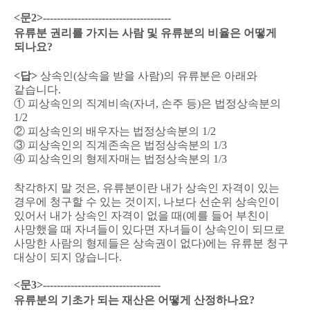
<
문
2>-------------------------------------
유류분 권리를 가지는 사람 및 유류분의 비율은 어떻게
되나요
?
<
답
>
상속인
(
상속을 받을 사람
)
의 유류분은 아래와
같습니다
.
①
피상속인의 직계비속
(
자녀
,
손주 등
)
은 법정상속분의
1/2
②
피상속인의 배우자는 법정상속분의
1/2
③
피상속인의 직계존속은 법정상속분의
1/3
④
피상속인의 형제자매는 법정상속분의
1/3
착각하지 말 것은
,
유류분이란 내가 상속인 자격이 있는
경우에 청구할 수 있는 것이지
,
나보다 선순위 상속인이
있어서 내가 상속인 자격이 없을 때
(
예를 들어 부친이
사망했을 때 자녀들이 있다면 자녀들이 상속인이 되므로
사망한 사람의 형제들은 상속권이 없다
)
에는 유류분 청구
대상이 되지 않습니다
.
<
문
3>----------------------------------
유류분의 기초가 되는 재산은 어떻게 산정하나요
?