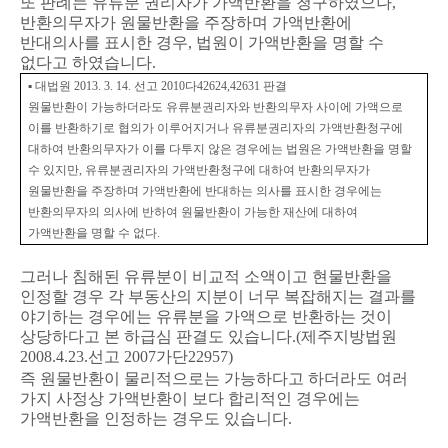
또 판례는 유류분 권리자가 가액반환을 청구하였으나
,
반환의무자가 원물반환을 주장하며 가액반환에
반대의사를 표시한 경우
,
법원이 가액반환을 명할 수
없다고 하였습니다
.
▪
대법원
2013. 3. 14.
선고
2010
다
42624,42631
판결
원물반환이 가능하더라도 유류분권리자와 반환의무자 사이에 가액으로
이를 반환하기로 협의가 이루어지거나 유류분권리자의 가액반환청구에
대하여 반환의무자가 이를 다투지 않은 경우에는 법원은 가액반환을 명할
수 있지만
,
유류분권리자의 가액반환청구에 대하여 반환의무자가
원물반환을 주장하며 가액반환에 반대하는 의사를 표시한 경우에는
반환의무자의 의사에 반하여 원물반환이 가능한 재산에 대하여
가액반환을 명할 수 없다
.
그러나 침해된 유류분이 비교적 소액이고 현물반환을
인정할 경우 각 부동산의 지분이 너무 복잡해지는 결과를
야기하는 경우에는 유류분을 가액으로 반환하는 것이
상당하다고 본 하급심 판결도 있습니다
.(
제주지방법원
2008.4.23.
선고
2007
가단
22957)
즉 원물반환이 물리적으로는 가능하다고 하더라도 여러
가지 사정상 가액반환이 보다 합리적인 경우에는
가액반환을 인정하는 경우도 있습니다
.