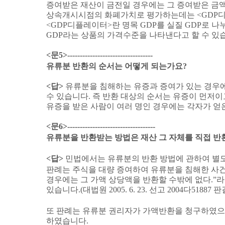
증여받은 재산이 금전일 경우에는 그 증여받은 금
상속개시시점의 화폐가치로 평가하는데는
<GDP
<GDP
디플레이터
>
란 명목
GDP
를 실질
GDP
로 나
GDP
라는 상품의 가격수준을 나타낸다고 할 수 있
<
문
5>----------------------------------
유류분 반환의 순서는 어떻게 되는가요
?
<
답
>
유류분을 침해하는 유증과 증여가 있는 경우에
수 있습니다
.
즉 반환 대상의 순서는 유증이 먼저이
유증을 받은 사람이 여러 명인 경우에는 각자가 얻
<
문
6>-----------------------------------
유류분을 반환받는 방법은 재산 그 자체를 직접 
<
답
>
민법에서는 유류분의 반환 방법에 관하여 별
판례는 주식을 대량 증여하여 유류분을 침해한 사
경우에는 그 가액 상당액을 반환할 수밖에 없다
.”
라
있습니다
.(
대법원
2005. 6. 23.
선고
2004
다
51887
판
또 판례는 유류분 권리자가 가액반환을 청구하였
하였습니다
.