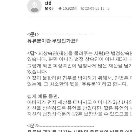
신성
0건
10,923회
22-09-29 16:45
<
문
1>-------------------------------------
유류분이란 무엇인가요
?
<
답
>
피상속인
(
재산을 물려주는 사람
)
은 법정상속
있습니다
.
뿐만 아니라 법정 상속인이 아닌 제
3
자나
그렇게 되면 피상속인이 엄청나게 많은 재산을 남기
있습니다
.
이같이 불합리한 경우를 방지하기 위해서
,
민법은 
있는데
,
그 최소한의 몫을
‘
유류분
’
이라고 합니다
.
쉽게 예를 들면
,
아버지가 먼저 세상을 떠나시고 어머니가
2
남
1
녀의
재산을 상속하도록 유언을 남겼다면
,
딸은 유언의 
자신의 법정상속분의
1/2
은 보장받을 수 있으므로
1
<
문
2>-------------------------------------