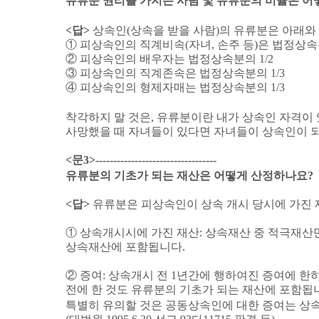
유류분 권리를 가지는 사람 및 유류분의 비율은 어
<
답
>
상속인
(
상속을 받을 사람
)
의 유류분은 아래와
①
피상속인의 직계비속
(
자녀
,
손주 등
)
은 법정상
②
피상속인의 배우자는 법정상속분의
1/2
③
피상속인의 직계존속은 법정상속분의
1/3
④
피상속인의 형제자매는 법정상속분의
1/3
착각하지 말 것은
,
유류분이란 내가 상속인 자격이 
사망했을 때 자녀들이 있다면 자녀들이 상속인이 
<
문
3>----------------------------------
유류분의 기초가 되는 재산은 어떻게 산정하나요
?
<
답
>
유류분은 피상속인이 상속 개시 당시에 가진
①
상속개시시에 가진 재산
:
상속재산 중 적극재산
상속재산에 포함됩니다
.
②
증여
:
상속개시 전
1
년간에 행하여진 증여에 한
전에 한 것도 유류분의 기초가 되는 재산에 포함됩
특별히 유의할 것은 공동상속인에 대한 증여는 