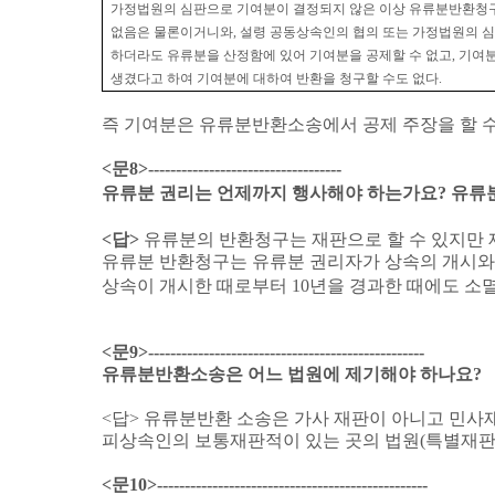
가정법원의 심판으로 기여분이 결정되지 않은 이상 유류분반환청
없음은 물론이거니와
,
설령 공동상속인의 협의 또는 가정법원의 
하더라도 유류분을 산정함에 있어 기여분을 공제할 수 없고
,
기여분
생겼다고 하여 기여분에 대하여 반환을 청구할 수도 없다
.
즉 기여분은 유류분반환소송에서 공제 주장을 할 수
<
문
8>-----------------------------------
유류분 권리는 언제까지 행사해야 하는가요
?
유류
<
답
>
유류분의 반환청구는 재판으로 할 수 있지만 
유류분 반환청구는 유류분 권리자가 상속의 개시와 
상속이 개시한 때로부터
10
년을 경과한 때에도 소
<
문
9>--------------------------------------------------
유류분반환소송은 어느 법원에 제기해야 하나요
?
<
답
>
유류분반환 소송은 가사 재판이 아니고 민사
피상속인의 보통재판적이 있는 곳의 법원
(
특별재
<
문
10>-------------------------------------------------