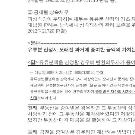
(
대법원
1995.6.30.
선고
93
다
11715
판결 등
)
③
공제될 상속채무
피상속인이 부담하는 채무는 유류분 산정의 기초 
대법원 판례는 상속세나 상속재산의 관리
·
보존을 
2012
다
21720
판결
)
<
문
4>
---------------------------------------------------
유류분 산정시 오래전 과거에 증여한 금액의 가치
<
답
>
유류분액을 산정할 경우에 반환의무자가 증여
☞
대법원
2009. 7. 23.,
선고
, 2006
다
28126,
판결
유류분반환범위는 상속개시 당시 피상속인의 순재산과 문제된 증여
재산액에 유류분청구권자의 유류분비율을 곱하여 얻은 유류분액을
유류분액을 산정함에 있어 반환의무자가
증여받은 재산의 시가는 
산정
하여야 한다
.
첫째
,
부동산을 증여받은 경우라면 그 부동산의 상
사망하기 전에 그 부동산을 매각해버렸다면 어떻게
있지만 부동산 매각 대금을 잘 활용하여 그 재산가
둘째
,
금전을 증여받은 경우라면 계산하는 방법이 