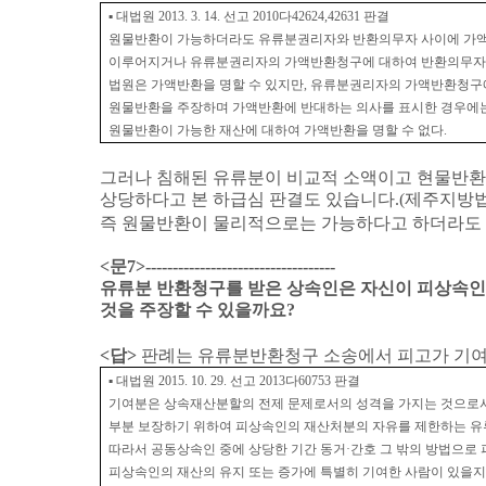
▪
대법원
2013. 3. 14.
선고
2010
다
42624,42631
판결
원물반환이 가능하더라도 유류분권리자와 반환의무자 사이에 가액
이루어지거나 유류분권리자의 가액반환청구에 대하여 반환의무자가
법원은 가액반환을 명할 수 있지만
,
유류분권리자의 가액반환청구
원물반환을 주장하며 가액반환에 반대하는 의사를 표시한 경우에
원물반환이 가능한 재산에 대하여 가액반환을 명할 수 없다
.
그러나 침해된 유류분이 비교적 소액이고 현물반환
상당하다고 본 하급심 판결도 있습니다
.(
제주지방
즉 원물반환이 물리적으로는 가능하다고 하더라도 
<
문
7>-----------------------------------
유류분 반환청구를 받은 상속인은 자신이 피상속인
것을 주장할 수 있을까요
?
<
답
>
판례는 유류분반환청구 소송에서 피고가 기여
▪
대법원
2015. 10. 29.
선고
2013
다
60753
판결
기여분은 상속재산분할의 전제 문제로서의 성격을 가지는 것으로
부분 보장하기 위하여 피상속인의 재산처분의 자유를 제한하는 유
따라서 공동상속인 중에 상당한 기간 동거
·
간호 그 밖의 방법으로
피상속인의 재산의 유지 또는 증가에 특별히 기여한 사람이 있을