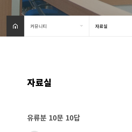
커뮤니티
자료실
법인소개
신성소식
변호사소개
자료실
업무분야
자료실
커뮤니티
유류분 10문 10답