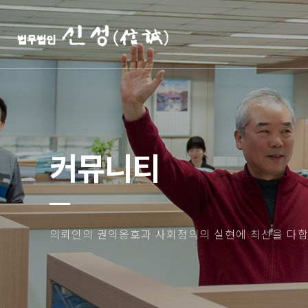
커뮤니티
의뢰인의 권익옹호과 사회정의의 실현에 최선을 다합